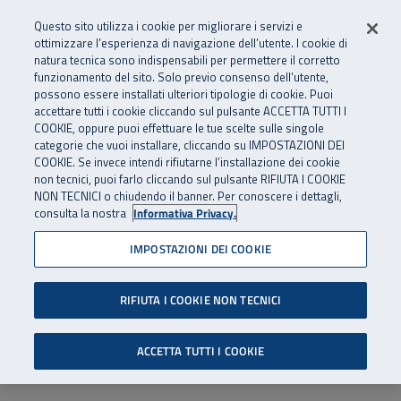
Numero Verde
800 810 810
.
Vai al menu principale
Vai al contenuto principale
Vai al Footer
Questo sito utilizza i cookie per migliorare i servizi e
Da cellulare e dall’estero
06 45539607
ottimizzare l’esperienza di navigazione dell’utente. I cookie di
natura tecnica sono indispensabili per permettere il corretto
funzionamento del sito. Solo previo consenso dell’utente,
Apri cerca
Apr
SuperAbile - il Contact Center Inail per il mondo della disabilità
possono essere installati ulteriori tipologie di cookie. Puoi
Navigazione principale
accettare tutti i cookie cliccando sul pulsante ACCETTA TUTTI I
COOKIE, oppure puoi effettuare le tue scelte sulle singole
categorie che vuoi installare, cliccando su IMPOSTAZIONI DEI
COOKIE. Se invece intendi rifiutarne l’installazione dei cookie
non tecnici, puoi farlo cliccando sul pulsante RIFIUTA I COOKIE
NON TECNICI o chiudendo il banner. Per conoscere i dettagli,
consulta la nostra
Informativa Privacy.
IMPOSTAZIONI DEI COOKIE
RIFIUTA I COOKIE NON TECNICI
ACCETTA TUTTI I COOKIE