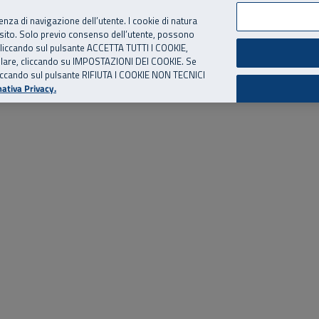
per te, chiamaci.
Numero Verde
800 810 810
.
Da cellulare e dall’estero
06 
ienza di navigazione dell’utente. I cookie di natura
 sito. Solo previo consenso dell’utente, possono
ie cliccando sul pulsante ACCETTA TUTTI I COOKIE,
ed eventi
Risorse utili
Supporto
tallare, cliccando su IMPOSTAZIONI DEI COOKIE. Se
o cliccando sul pulsante RIFIUTA I COOKIE NON TECNICI
ativa Privacy.