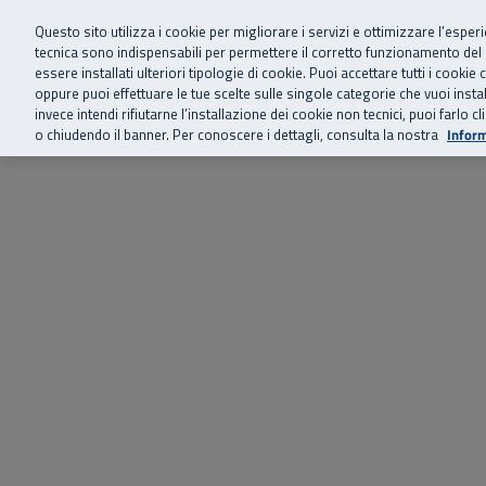
Siamo qui 
Vai al menu principale
Vai al contenuto principale
Vai al Footer
Questo sito utilizza i cookie per migliorare i servizi e ottimizzare l’esper
tecnica sono indispensabili per permettere il corretto funzionamento del
essere installati ulteriori tipologie di cookie. Puoi accettare tutti i cook
Home
Chi siamo
Storie, news 
SuperAbile - il Contact Center Inail per il mondo della disabilità
oppure puoi effettuare le tue scelte sulle singole categorie che vuoi ins
invece intendi rifiutarne l’installazione dei cookie non tecnici, puoi farl
o chiudendo il banner. Per conoscere i dettagli, consulta la nostra
Inform