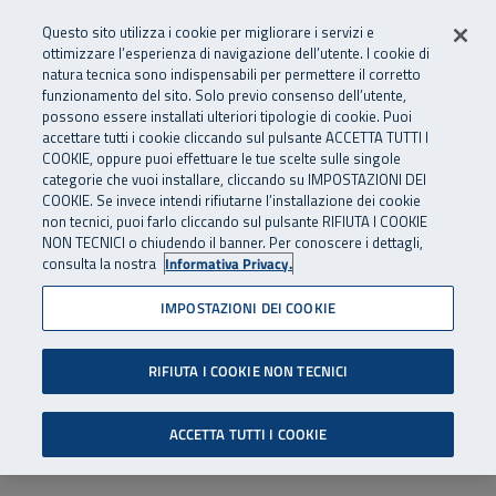
Numero Verde
800 810 810
.
Vai al menu principale
Vai al contenuto principale
Vai al Footer
Questo sito utilizza i cookie per migliorare i servizi e
Da cellulare e dall’estero
06 45539607
ottimizzare l’esperienza di navigazione dell’utente. I cookie di
natura tecnica sono indispensabili per permettere il corretto
funzionamento del sito. Solo previo consenso dell’utente,
Apri cerca
Apr
SuperAbile - il Contact Center Inail per il mondo della disabilità
possono essere installati ulteriori tipologie di cookie. Puoi
Navigazione principale
accettare tutti i cookie cliccando sul pulsante ACCETTA TUTTI I
COOKIE, oppure puoi effettuare le tue scelte sulle singole
categorie che vuoi installare, cliccando su IMPOSTAZIONI DEI
COOKIE. Se invece intendi rifiutarne l’installazione dei cookie
non tecnici, puoi farlo cliccando sul pulsante RIFIUTA I COOKIE
NON TECNICI o chiudendo il banner. Per conoscere i dettagli,
consulta la nostra
Informativa Privacy.
IMPOSTAZIONI DEI COOKIE
RIFIUTA I COOKIE NON TECNICI
ACCETTA TUTTI I COOKIE