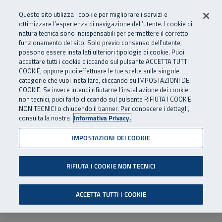
Numero Verde
800 810 810
.
Vai al menu principale
Vai al contenuto principale
Vai al Footer
Questo sito utilizza i cookie per migliorare i servizi e
Da cellulare e dall’estero
06 45539607
ottimizzare l’esperienza di navigazione dell’utente. I cookie di
natura tecnica sono indispensabili per permettere il corretto
funzionamento del sito. Solo previo consenso dell’utente,
Apri cerca
Apr
SuperAbile - il Contact Center Inail per il mondo della disabilità
possono essere installati ulteriori tipologie di cookie. Puoi
Navigazione principale
accettare tutti i cookie cliccando sul pulsante ACCETTA TUTTI I
COOKIE, oppure puoi effettuare le tue scelte sulle singole
categorie che vuoi installare, cliccando su IMPOSTAZIONI DEI
COOKIE. Se invece intendi rifiutarne l’installazione dei cookie
non tecnici, puoi farlo cliccando sul pulsante RIFIUTA I COOKIE
NON TECNICI o chiudendo il banner. Per conoscere i dettagli,
consulta la nostra
Informativa Privacy.
IMPOSTAZIONI DEI COOKIE
RIFIUTA I COOKIE NON TECNICI
ACCETTA TUTTI I COOKIE