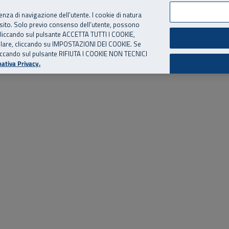
per te, chiamaci.
Numero Verde
800 810 810
.
Da cellulare e dall’estero
06 
ienza di navigazione dell’utente. I cookie di natura
 sito. Solo previo consenso dell’utente, possono
ie cliccando sul pulsante ACCETTA TUTTI I COOKIE,
ed eventi
Risorse utili
Supporto
tallare, cliccando su IMPOSTAZIONI DEI COOKIE. Se
o cliccando sul pulsante RIFIUTA I COOKIE NON TECNICI
ativa Privacy.