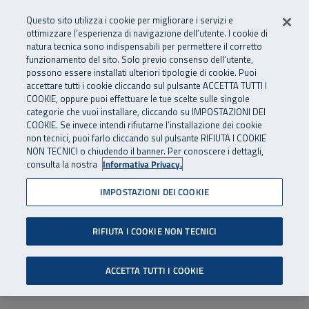
Numero Verde
800 810 810
.
Vai al menu principale
Vai al contenuto principale
Vai al Footer
Questo sito utilizza i cookie per migliorare i servizi e
Da cellulare e dall’estero
06 45539607
ottimizzare l’esperienza di navigazione dell’utente. I cookie di
natura tecnica sono indispensabili per permettere il corretto
funzionamento del sito. Solo previo consenso dell’utente,
Apri cerca
Apr
SuperAbile - il Contact Center Inail per il mondo della disabilità
possono essere installati ulteriori tipologie di cookie. Puoi
Navigazione principale
accettare tutti i cookie cliccando sul pulsante ACCETTA TUTTI I
COOKIE, oppure puoi effettuare le tue scelte sulle singole
categorie che vuoi installare, cliccando su IMPOSTAZIONI DEI
COOKIE. Se invece intendi rifiutarne l’installazione dei cookie
non tecnici, puoi farlo cliccando sul pulsante RIFIUTA I COOKIE
NON TECNICI o chiudendo il banner. Per conoscere i dettagli,
consulta la nostra
Informativa Privacy.
IMPOSTAZIONI DEI COOKIE
RIFIUTA I COOKIE NON TECNICI
ACCETTA TUTTI I COOKIE