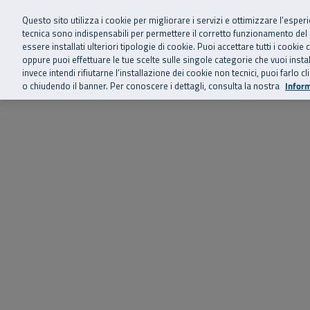
Siamo qui 
Vai al menu principale
Vai al contenuto principale
Vai al Footer
Questo sito utilizza i cookie per migliorare i servizi e ottimizzare l’esper
tecnica sono indispensabili per permettere il corretto funzionamento del
essere installati ulteriori tipologie di cookie. Puoi accettare tutti i cook
Home
Chi siamo
Storie, news 
SuperAbile - il Contact Center Inail per il mondo della disabilità
oppure puoi effettuare le tue scelte sulle singole categorie che vuoi ins
invece intendi rifiutarne l’installazione dei cookie non tecnici, puoi farl
o chiudendo il banner. Per conoscere i dettagli, consulta la nostra
Inform