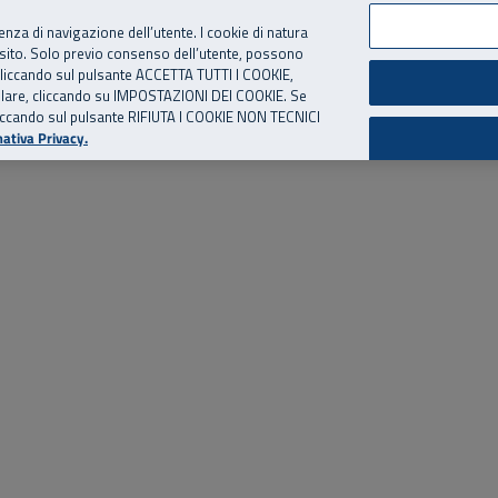
per te, chiamaci.
Numero Verde
800 810 810
.
Da cellulare e dall’estero
06 
ienza di navigazione dell’utente. I cookie di natura
 sito. Solo previo consenso dell’utente, possono
ie cliccando sul pulsante ACCETTA TUTTI I COOKIE,
ed eventi
Risorse utili
Supporto
tallare, cliccando su IMPOSTAZIONI DEI COOKIE. Se
o cliccando sul pulsante RIFIUTA I COOKIE NON TECNICI
ativa Privacy.