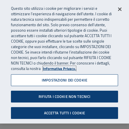
Numero Verde
800 810 810
.
Vai al menu principale
Vai al contenuto principale
Vai al Footer
Questo sito utilizza i cookie per migliorare i servizi e
Da cellulare e dall’estero
06 45539607
ottimizzare l’esperienza di navigazione dell’utente. I cookie di
natura tecnica sono indispensabili per permettere il corretto
funzionamento del sito. Solo previo consenso dell’utente,
Apri cerca
Apr
SuperAbile - il Contact Center Inail per il mondo della disabilità
possono essere installati ulteriori tipologie di cookie. Puoi
Navigazione principale
accettare tutti i cookie cliccando sul pulsante ACCETTA TUTTI I
COOKIE, oppure puoi effettuare le tue scelte sulle singole
categorie che vuoi installare, cliccando su IMPOSTAZIONI DEI
COOKIE. Se invece intendi rifiutarne l’installazione dei cookie
non tecnici, puoi farlo cliccando sul pulsante RIFIUTA I COOKIE
NON TECNICI o chiudendo il banner. Per conoscere i dettagli,
consulta la nostra
Informativa Privacy.
IMPOSTAZIONI DEI COOKIE
RIFIUTA I COOKIE NON TECNICI
ACCETTA TUTTI I COOKIE