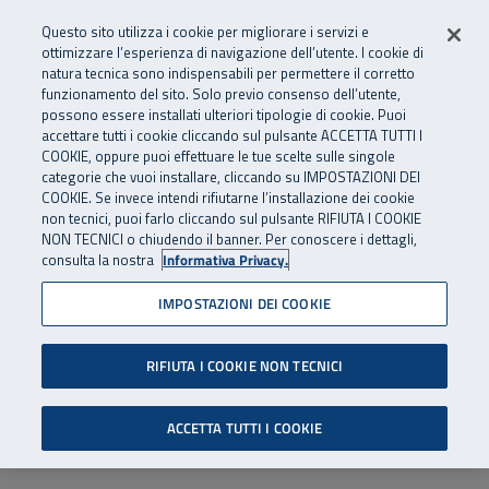
Numero Verde
800 810 810
.
Vai al menu principale
Vai al contenuto principale
Vai al Footer
Questo sito utilizza i cookie per migliorare i servizi e
Da cellulare e dall’estero
06 45539607
ottimizzare l’esperienza di navigazione dell’utente. I cookie di
natura tecnica sono indispensabili per permettere il corretto
funzionamento del sito. Solo previo consenso dell’utente,
Apri cerca
Apr
SuperAbile - il Contact Center Inail per il mondo della disabilità
possono essere installati ulteriori tipologie di cookie. Puoi
Navigazione principale
accettare tutti i cookie cliccando sul pulsante ACCETTA TUTTI I
COOKIE, oppure puoi effettuare le tue scelte sulle singole
categorie che vuoi installare, cliccando su IMPOSTAZIONI DEI
COOKIE. Se invece intendi rifiutarne l’installazione dei cookie
non tecnici, puoi farlo cliccando sul pulsante RIFIUTA I COOKIE
NON TECNICI o chiudendo il banner. Per conoscere i dettagli,
consulta la nostra
Informativa Privacy.
IMPOSTAZIONI DEI COOKIE
RIFIUTA I COOKIE NON TECNICI
ACCETTA TUTTI I COOKIE