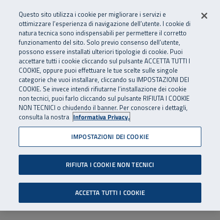
Numero Verde
800 810 810
.
Vai al menu principale
Vai al contenuto principale
Vai al Footer
Questo sito utilizza i cookie per migliorare i servizi e
Da cellulare e dall’estero
06 45539607
ottimizzare l’esperienza di navigazione dell’utente. I cookie di
natura tecnica sono indispensabili per permettere il corretto
funzionamento del sito. Solo previo consenso dell’utente,
Apri cerca
Apr
SuperAbile - il Contact Center Inail per il mondo della disabilità
possono essere installati ulteriori tipologie di cookie. Puoi
Navigazione principale
accettare tutti i cookie cliccando sul pulsante ACCETTA TUTTI I
COOKIE, oppure puoi effettuare le tue scelte sulle singole
categorie che vuoi installare, cliccando su IMPOSTAZIONI DEI
COOKIE. Se invece intendi rifiutarne l’installazione dei cookie
non tecnici, puoi farlo cliccando sul pulsante RIFIUTA I COOKIE
NON TECNICI o chiudendo il banner. Per conoscere i dettagli,
consulta la nostra
Informativa Privacy.
IMPOSTAZIONI DEI COOKIE
RIFIUTA I COOKIE NON TECNICI
ACCETTA TUTTI I COOKIE