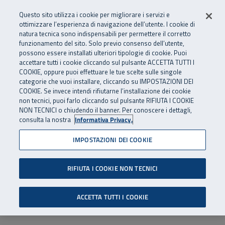
Numero Verde
800 810 810
.
Vai al menu principale
Vai al contenuto principale
Vai al Footer
Questo sito utilizza i cookie per migliorare i servizi e
Da cellulare e dall’estero
06 45539607
ottimizzare l’esperienza di navigazione dell’utente. I cookie di
natura tecnica sono indispensabili per permettere il corretto
funzionamento del sito. Solo previo consenso dell’utente,
Apri cerca
Apr
SuperAbile - il Contact Center Inail per il mondo della disabilità
possono essere installati ulteriori tipologie di cookie. Puoi
Navigazione principale
accettare tutti i cookie cliccando sul pulsante ACCETTA TUTTI I
COOKIE, oppure puoi effettuare le tue scelte sulle singole
categorie che vuoi installare, cliccando su IMPOSTAZIONI DEI
COOKIE. Se invece intendi rifiutarne l’installazione dei cookie
non tecnici, puoi farlo cliccando sul pulsante RIFIUTA I COOKIE
NON TECNICI o chiudendo il banner. Per conoscere i dettagli,
consulta la nostra
Informativa Privacy.
IMPOSTAZIONI DEI COOKIE
RIFIUTA I COOKIE NON TECNICI
ACCETTA TUTTI I COOKIE