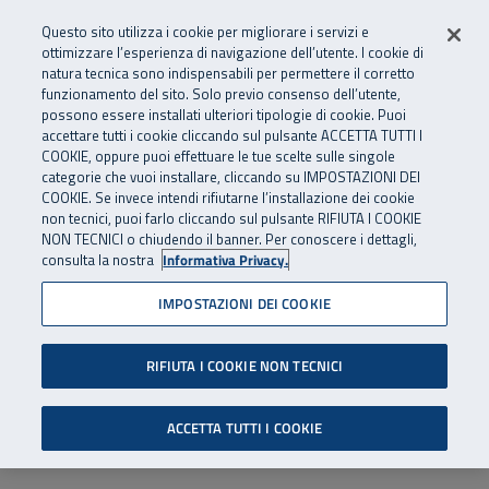
Numero Verde
800 810 810
.
Vai al menu principale
Vai al contenuto principale
Vai al Footer
Questo sito utilizza i cookie per migliorare i servizi e
Da cellulare e dall’estero
06 45539607
ottimizzare l’esperienza di navigazione dell’utente. I cookie di
natura tecnica sono indispensabili per permettere il corretto
funzionamento del sito. Solo previo consenso dell’utente,
Apri cerca
Apr
SuperAbile - il Contact Center Inail per il mondo della disabilità
possono essere installati ulteriori tipologie di cookie. Puoi
Navigazione principale
accettare tutti i cookie cliccando sul pulsante ACCETTA TUTTI I
COOKIE, oppure puoi effettuare le tue scelte sulle singole
categorie che vuoi installare, cliccando su IMPOSTAZIONI DEI
COOKIE. Se invece intendi rifiutarne l’installazione dei cookie
non tecnici, puoi farlo cliccando sul pulsante RIFIUTA I COOKIE
NON TECNICI o chiudendo il banner. Per conoscere i dettagli,
consulta la nostra
Informativa Privacy.
IMPOSTAZIONI DEI COOKIE
RIFIUTA I COOKIE NON TECNICI
ACCETTA TUTTI I COOKIE