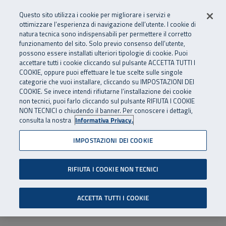
Numero Verde
800 810 810
.
Vai al menu principale
Vai al contenuto principale
Vai al Footer
Questo sito utilizza i cookie per migliorare i servizi e
Da cellulare e dall’estero
06 45539607
ottimizzare l’esperienza di navigazione dell’utente. I cookie di
natura tecnica sono indispensabili per permettere il corretto
funzionamento del sito. Solo previo consenso dell’utente,
Apri cerca
Apr
SuperAbile - il Contact Center Inail per il mondo della disabilità
possono essere installati ulteriori tipologie di cookie. Puoi
Navigazione principale
accettare tutti i cookie cliccando sul pulsante ACCETTA TUTTI I
COOKIE, oppure puoi effettuare le tue scelte sulle singole
categorie che vuoi installare, cliccando su IMPOSTAZIONI DEI
COOKIE. Se invece intendi rifiutarne l’installazione dei cookie
non tecnici, puoi farlo cliccando sul pulsante RIFIUTA I COOKIE
NON TECNICI o chiudendo il banner. Per conoscere i dettagli,
consulta la nostra
Informativa Privacy.
IMPOSTAZIONI DEI COOKIE
RIFIUTA I COOKIE NON TECNICI
ACCETTA TUTTI I COOKIE