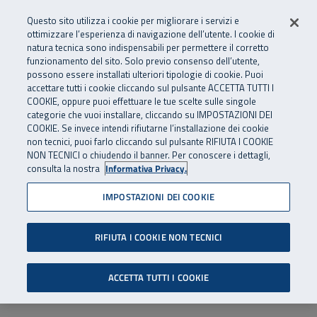
Numero Verde
800 810 810
.
Vai al menu principale
Vai al contenuto principale
Vai al Footer
Questo sito utilizza i cookie per migliorare i servizi e
Da cellulare e dall’estero
06 45539607
ottimizzare l’esperienza di navigazione dell’utente. I cookie di
natura tecnica sono indispensabili per permettere il corretto
funzionamento del sito. Solo previo consenso dell’utente,
Apri cerca
Apr
SuperAbile - il Contact Center Inail per il mondo della disabilità
possono essere installati ulteriori tipologie di cookie. Puoi
Navigazione principale
accettare tutti i cookie cliccando sul pulsante ACCETTA TUTTI I
COOKIE, oppure puoi effettuare le tue scelte sulle singole
categorie che vuoi installare, cliccando su IMPOSTAZIONI DEI
COOKIE. Se invece intendi rifiutarne l’installazione dei cookie
non tecnici, puoi farlo cliccando sul pulsante RIFIUTA I COOKIE
NON TECNICI o chiudendo il banner. Per conoscere i dettagli,
consulta la nostra
Informativa Privacy.
IMPOSTAZIONI DEI COOKIE
RIFIUTA I COOKIE NON TECNICI
ACCETTA TUTTI I COOKIE