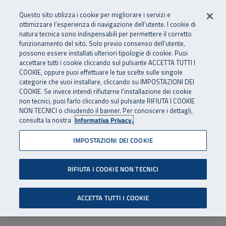
Numero Verde
800 810 810
.
Vai al menu principale
Vai al contenuto principale
Vai al Footer
Questo sito utilizza i cookie per migliorare i servizi e
Da cellulare e dall’estero
06 45539607
ottimizzare l’esperienza di navigazione dell’utente. I cookie di
natura tecnica sono indispensabili per permettere il corretto
funzionamento del sito. Solo previo consenso dell’utente,
Apri cerca
Apr
SuperAbile - il Contact Center Inail per il mondo della disabilità
possono essere installati ulteriori tipologie di cookie. Puoi
Navigazione principale
accettare tutti i cookie cliccando sul pulsante ACCETTA TUTTI I
COOKIE, oppure puoi effettuare le tue scelte sulle singole
categorie che vuoi installare, cliccando su IMPOSTAZIONI DEI
COOKIE. Se invece intendi rifiutarne l’installazione dei cookie
non tecnici, puoi farlo cliccando sul pulsante RIFIUTA I COOKIE
NON TECNICI o chiudendo il banner. Per conoscere i dettagli,
consulta la nostra
Informativa Privacy.
IMPOSTAZIONI DEI COOKIE
RIFIUTA I COOKIE NON TECNICI
ACCETTA TUTTI I COOKIE