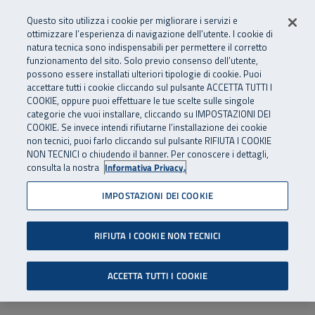
Numero Verde
800 810 810
.
Vai al menu principale
Vai al contenuto principale
Vai al Footer
Questo sito utilizza i cookie per migliorare i servizi e
Da cellulare e dall’estero
06 45539607
ottimizzare l’esperienza di navigazione dell’utente. I cookie di
natura tecnica sono indispensabili per permettere il corretto
funzionamento del sito. Solo previo consenso dell’utente,
Apri cerca
Apr
SuperAbile - il Contact Center Inail per il mondo della disabilità
possono essere installati ulteriori tipologie di cookie. Puoi
Navigazione principale
accettare tutti i cookie cliccando sul pulsante ACCETTA TUTTI I
COOKIE, oppure puoi effettuare le tue scelte sulle singole
categorie che vuoi installare, cliccando su IMPOSTAZIONI DEI
COOKIE. Se invece intendi rifiutarne l’installazione dei cookie
non tecnici, puoi farlo cliccando sul pulsante RIFIUTA I COOKIE
NON TECNICI o chiudendo il banner. Per conoscere i dettagli,
consulta la nostra
Informativa Privacy.
IMPOSTAZIONI DEI COOKIE
RIFIUTA I COOKIE NON TECNICI
ACCETTA TUTTI I COOKIE