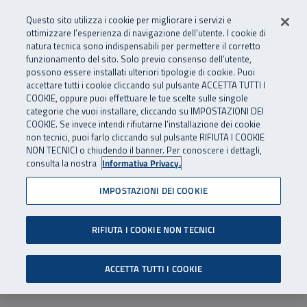
Numero Verde
800 810 810
.
Vai al menu principale
Vai al contenuto principale
Vai al Footer
Questo sito utilizza i cookie per migliorare i servizi e
Da cellulare e dall’estero
06 45539607
ottimizzare l’esperienza di navigazione dell’utente. I cookie di
natura tecnica sono indispensabili per permettere il corretto
funzionamento del sito. Solo previo consenso dell’utente,
Apri cerca
Apr
SuperAbile - il Contact Center Inail per il mondo della disabilità
possono essere installati ulteriori tipologie di cookie. Puoi
Navigazione principale
accettare tutti i cookie cliccando sul pulsante ACCETTA TUTTI I
COOKIE, oppure puoi effettuare le tue scelte sulle singole
categorie che vuoi installare, cliccando su IMPOSTAZIONI DEI
COOKIE. Se invece intendi rifiutarne l’installazione dei cookie
non tecnici, puoi farlo cliccando sul pulsante RIFIUTA I COOKIE
NON TECNICI o chiudendo il banner. Per conoscere i dettagli,
consulta la nostra
Informativa Privacy.
IMPOSTAZIONI DEI COOKIE
RIFIUTA I COOKIE NON TECNICI
ACCETTA TUTTI I COOKIE