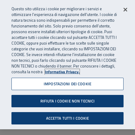
Numero Verde
800 810 810
.
Vai al menu principale
Vai al contenuto principale
Vai al Footer
Questo sito utilizza i cookie per migliorare i servizi e
Da cellulare e dall’estero
06 45539607
ottimizzare l’esperienza di navigazione dell’utente. I cookie di
natura tecnica sono indispensabili per permettere il corretto
funzionamento del sito. Solo previo consenso dell’utente,
Apri cerca
Apr
SuperAbile - il Contact Center Inail per il mondo della disabilità
possono essere installati ulteriori tipologie di cookie. Puoi
Navigazione principale
accettare tutti i cookie cliccando sul pulsante ACCETTA TUTTI I
COOKIE, oppure puoi effettuare le tue scelte sulle singole
categorie che vuoi installare, cliccando su IMPOSTAZIONI DEI
COOKIE. Se invece intendi rifiutarne l’installazione dei cookie
non tecnici, puoi farlo cliccando sul pulsante RIFIUTA I COOKIE
NON TECNICI o chiudendo il banner. Per conoscere i dettagli,
consulta la nostra
Informativa Privacy.
IMPOSTAZIONI DEI COOKIE
RIFIUTA I COOKIE NON TECNICI
ACCETTA TUTTI I COOKIE