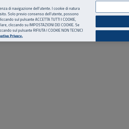
per te, chiamaci.
Numero Verde
800 810 810
.
Da cellulare e dall’estero
06 
ienza di navigazione dell’utente. I cookie di natura
 sito. Solo previo consenso dell’utente, possono
ie cliccando sul pulsante ACCETTA TUTTI I COOKIE,
ed eventi
Risorse utili
Supporto
tallare, cliccando su IMPOSTAZIONI DEI COOKIE. Se
o cliccando sul pulsante RIFIUTA I COOKIE NON TECNICI
ativa Privacy.