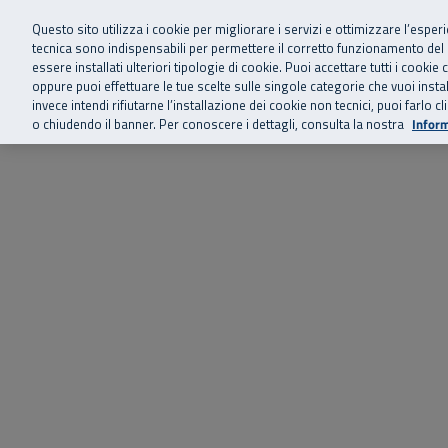
Siamo qui 
Vai al menu principale
Vai al contenuto principale
Vai al Footer
Questo sito utilizza i cookie per migliorare i servizi e ottimizzare l’esper
tecnica sono indispensabili per permettere il corretto funzionamento del
essere installati ulteriori tipologie di cookie. Puoi accettare tutti i cook
Home
Chi siamo
Storie, news 
SuperAbile - il Contact Center Inail per il mondo della disabilità
oppure puoi effettuare le tue scelte sulle singole categorie che vuoi ins
invece intendi rifiutarne l’installazione dei cookie non tecnici, puoi farl
o chiudendo il banner. Per conoscere i dettagli, consulta la nostra
Inform