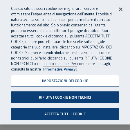
Numero Verde
800 810 810
.
Vai al menu principale
Vai al contenuto principale
Vai al Footer
Questo sito utilizza i cookie per migliorare i servizi e
Da cellulare e dall’estero
06 45539607
ottimizzare l’esperienza di navigazione dell’utente. I cookie di
natura tecnica sono indispensabili per permettere il corretto
funzionamento del sito. Solo previo consenso dell’utente,
Apri cerca
Apr
SuperAbile - il Contact Center Inail per il mondo della disabilità
possono essere installati ulteriori tipologie di cookie. Puoi
Navigazione principale
accettare tutti i cookie cliccando sul pulsante ACCETTA TUTTI I
COOKIE, oppure puoi effettuare le tue scelte sulle singole
categorie che vuoi installare, cliccando su IMPOSTAZIONI DEI
COOKIE. Se invece intendi rifiutarne l’installazione dei cookie
non tecnici, puoi farlo cliccando sul pulsante RIFIUTA I COOKIE
NON TECNICI o chiudendo il banner. Per conoscere i dettagli,
consulta la nostra
Informativa Privacy.
IMPOSTAZIONI DEI COOKIE
RIFIUTA I COOKIE NON TECNICI
ACCETTA TUTTI I COOKIE