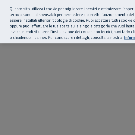
Siamo qui 
Vai al menu principale
Vai al contenuto principale
Vai al Footer
Questo sito utilizza i cookie per migliorare i servizi e ottimizzare l’esper
tecnica sono indispensabili per permettere il corretto funzionamento del
essere installati ulteriori tipologie di cookie. Puoi accettare tutti i cook
Home
Chi siamo
Storie, news 
SuperAbile - il Contact Center Inail per il mondo della disabilità
oppure puoi effettuare le tue scelte sulle singole categorie che vuoi ins
invece intendi rifiutarne l’installazione dei cookie non tecnici, puoi farl
o chiudendo il banner. Per conoscere i dettagli, consulta la nostra
Inform