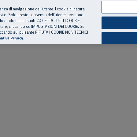
per te, chiamaci.
Numero Verde
800 810 810
.
Da cellulare e dall’estero
06 
ienza di navigazione dell’utente. I cookie di natura
 sito. Solo previo consenso dell’utente, possono
ie cliccando sul pulsante ACCETTA TUTTI I COOKIE,
ed eventi
Risorse utili
Supporto
tallare, cliccando su IMPOSTAZIONI DEI COOKIE. Se
o cliccando sul pulsante RIFIUTA I COOKIE NON TECNICI
ativa Privacy.