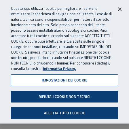
Numero Verde
800 810 810
.
Vai al menu principale
Vai al contenuto principale
Vai al Footer
Questo sito utilizza i cookie per migliorare i servizi e
Da cellulare e dall’estero
06 45539607
ottimizzare l’esperienza di navigazione dell’utente. I cookie di
natura tecnica sono indispensabili per permettere il corretto
funzionamento del sito. Solo previo consenso dell’utente,
Apri cerca
Apr
SuperAbile - il Contact Center Inail per il mondo della disabilità
possono essere installati ulteriori tipologie di cookie. Puoi
Navigazione principale
accettare tutti i cookie cliccando sul pulsante ACCETTA TUTTI I
COOKIE, oppure puoi effettuare le tue scelte sulle singole
categorie che vuoi installare, cliccando su IMPOSTAZIONI DEI
COOKIE. Se invece intendi rifiutarne l’installazione dei cookie
non tecnici, puoi farlo cliccando sul pulsante RIFIUTA I COOKIE
NON TECNICI o chiudendo il banner. Per conoscere i dettagli,
consulta la nostra
Informativa Privacy.
IMPOSTAZIONI DEI COOKIE
RIFIUTA I COOKIE NON TECNICI
ACCETTA TUTTI I COOKIE