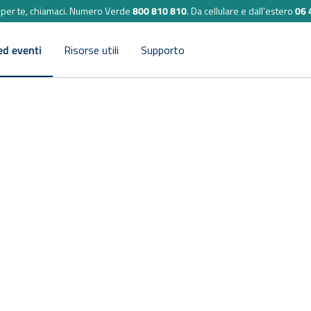
per te, chiamaci.
Numero Verde
800 810 810
.
Da cellulare e dall’estero
06 
ed eventi
Risorse utili
Supporto