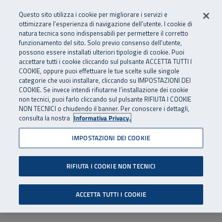
Numero Verde
800 810 810
.
Vai al menu principale
Vai al contenuto principale
Vai al Footer
Questo sito utilizza i cookie per migliorare i servizi e
Da cellulare e dall’estero
06 45539607
ottimizzare l’esperienza di navigazione dell’utente. I cookie di
natura tecnica sono indispensabili per permettere il corretto
funzionamento del sito. Solo previo consenso dell’utente,
Apri cerca
Apr
SuperAbile - il Contact Center Inail per il mondo della disabilità
possono essere installati ulteriori tipologie di cookie. Puoi
Navigazione principale
accettare tutti i cookie cliccando sul pulsante ACCETTA TUTTI I
COOKIE, oppure puoi effettuare le tue scelte sulle singole
categorie che vuoi installare, cliccando su IMPOSTAZIONI DEI
COOKIE. Se invece intendi rifiutarne l’installazione dei cookie
non tecnici, puoi farlo cliccando sul pulsante RIFIUTA I COOKIE
NON TECNICI o chiudendo il banner. Per conoscere i dettagli,
consulta la nostra
Informativa Privacy.
IMPOSTAZIONI DEI COOKIE
RIFIUTA I COOKIE NON TECNICI
ACCETTA TUTTI I COOKIE