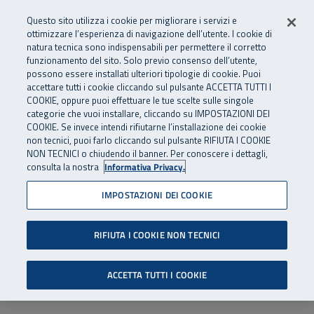
Numero Verde
800 810 810
.
Vai al menu principale
Vai al contenuto principale
Vai al Footer
Questo sito utilizza i cookie per migliorare i servizi e
Da cellulare e dall’estero
06 45539607
ottimizzare l’esperienza di navigazione dell’utente. I cookie di
natura tecnica sono indispensabili per permettere il corretto
funzionamento del sito. Solo previo consenso dell’utente,
Apri cerca
Apr
SuperAbile - il Contact Center Inail per il mondo della disabilità
possono essere installati ulteriori tipologie di cookie. Puoi
Navigazione principale
accettare tutti i cookie cliccando sul pulsante ACCETTA TUTTI I
COOKIE, oppure puoi effettuare le tue scelte sulle singole
categorie che vuoi installare, cliccando su IMPOSTAZIONI DEI
COOKIE. Se invece intendi rifiutarne l’installazione dei cookie
non tecnici, puoi farlo cliccando sul pulsante RIFIUTA I COOKIE
NON TECNICI o chiudendo il banner. Per conoscere i dettagli,
consulta la nostra
Informativa Privacy.
IMPOSTAZIONI DEI COOKIE
RIFIUTA I COOKIE NON TECNICI
ACCETTA TUTTI I COOKIE