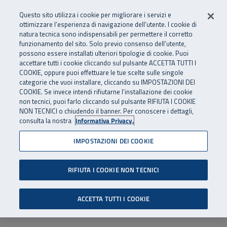
Numero Verde
800 810 810
.
Vai al menu principale
Vai al contenuto principale
Vai al Footer
Questo sito utilizza i cookie per migliorare i servizi e
Da cellulare e dall’estero
06 45539607
ottimizzare l’esperienza di navigazione dell’utente. I cookie di
natura tecnica sono indispensabili per permettere il corretto
funzionamento del sito. Solo previo consenso dell’utente,
Apri cerca
Apr
SuperAbile - il Contact Center Inail per il mondo della disabilità
possono essere installati ulteriori tipologie di cookie. Puoi
Navigazione principale
accettare tutti i cookie cliccando sul pulsante ACCETTA TUTTI I
COOKIE, oppure puoi effettuare le tue scelte sulle singole
categorie che vuoi installare, cliccando su IMPOSTAZIONI DEI
COOKIE. Se invece intendi rifiutarne l’installazione dei cookie
non tecnici, puoi farlo cliccando sul pulsante RIFIUTA I COOKIE
NON TECNICI o chiudendo il banner. Per conoscere i dettagli,
consulta la nostra
Informativa Privacy.
IMPOSTAZIONI DEI COOKIE
RIFIUTA I COOKIE NON TECNICI
ACCETTA TUTTI I COOKIE