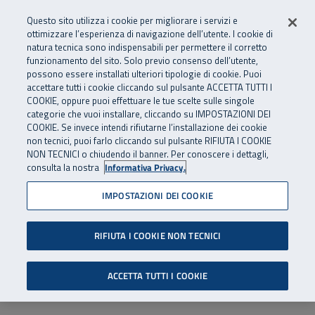
Numero Verde
800 810 810
.
Vai al menu principale
Vai al contenuto principale
Vai al Footer
Questo sito utilizza i cookie per migliorare i servizi e
Da cellulare e dall’estero
06 45539607
ottimizzare l’esperienza di navigazione dell’utente. I cookie di
natura tecnica sono indispensabili per permettere il corretto
funzionamento del sito. Solo previo consenso dell’utente,
Apri cerca
Apr
SuperAbile - il Contact Center Inail per il mondo della disabilità
possono essere installati ulteriori tipologie di cookie. Puoi
Navigazione principale
accettare tutti i cookie cliccando sul pulsante ACCETTA TUTTI I
COOKIE, oppure puoi effettuare le tue scelte sulle singole
categorie che vuoi installare, cliccando su IMPOSTAZIONI DEI
COOKIE. Se invece intendi rifiutarne l’installazione dei cookie
non tecnici, puoi farlo cliccando sul pulsante RIFIUTA I COOKIE
NON TECNICI o chiudendo il banner. Per conoscere i dettagli,
consulta la nostra
Informativa Privacy.
IMPOSTAZIONI DEI COOKIE
RIFIUTA I COOKIE NON TECNICI
ACCETTA TUTTI I COOKIE