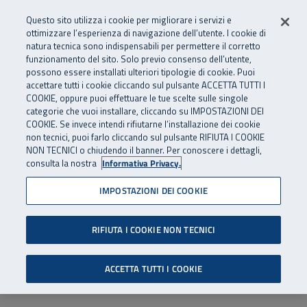
Numero Verde
800 810 810
.
Vai al menu principale
Vai al contenuto principale
Vai al Footer
Questo sito utilizza i cookie per migliorare i servizi e
Da cellulare e dall’estero
06 45539607
ottimizzare l’esperienza di navigazione dell’utente. I cookie di
natura tecnica sono indispensabili per permettere il corretto
funzionamento del sito. Solo previo consenso dell’utente,
Apri cerca
Apr
SuperAbile - il Contact Center Inail per il mondo della disabilità
possono essere installati ulteriori tipologie di cookie. Puoi
Navigazione principale
accettare tutti i cookie cliccando sul pulsante ACCETTA TUTTI I
COOKIE, oppure puoi effettuare le tue scelte sulle singole
categorie che vuoi installare, cliccando su IMPOSTAZIONI DEI
COOKIE. Se invece intendi rifiutarne l’installazione dei cookie
non tecnici, puoi farlo cliccando sul pulsante RIFIUTA I COOKIE
NON TECNICI o chiudendo il banner. Per conoscere i dettagli,
consulta la nostra
Informativa Privacy.
IMPOSTAZIONI DEI COOKIE
RIFIUTA I COOKIE NON TECNICI
ACCETTA TUTTI I COOKIE