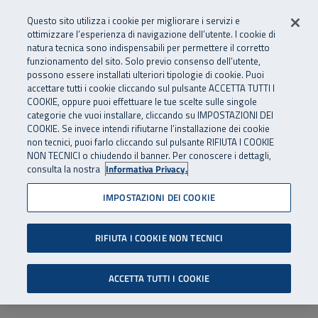
Numero Verde
800 810 810
.
Vai al menu principale
Vai al contenuto principale
Vai al Footer
Questo sito utilizza i cookie per migliorare i servizi e
Da cellulare e dall’estero
06 45539607
ottimizzare l’esperienza di navigazione dell’utente. I cookie di
natura tecnica sono indispensabili per permettere il corretto
funzionamento del sito. Solo previo consenso dell’utente,
Apri cerca
Apr
SuperAbile - il Contact Center Inail per il mondo della disabilità
possono essere installati ulteriori tipologie di cookie. Puoi
Navigazione principale
accettare tutti i cookie cliccando sul pulsante ACCETTA TUTTI I
COOKIE, oppure puoi effettuare le tue scelte sulle singole
categorie che vuoi installare, cliccando su IMPOSTAZIONI DEI
COOKIE. Se invece intendi rifiutarne l’installazione dei cookie
non tecnici, puoi farlo cliccando sul pulsante RIFIUTA I COOKIE
NON TECNICI o chiudendo il banner. Per conoscere i dettagli,
consulta la nostra
Informativa Privacy.
IMPOSTAZIONI DEI COOKIE
RIFIUTA I COOKIE NON TECNICI
ACCETTA TUTTI I COOKIE