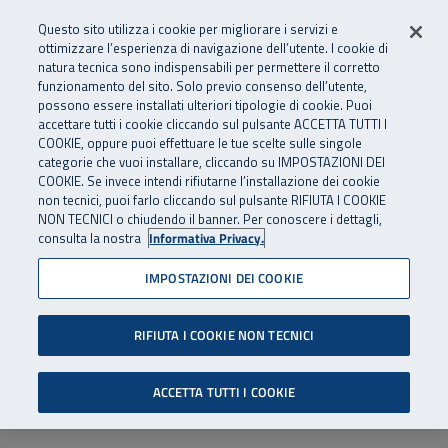
Numero Verde
800 810 810
.
Vai al menu principale
Vai al contenuto principale
Vai al Footer
Questo sito utilizza i cookie per migliorare i servizi e
Da cellulare e dall’estero
06 45539607
ottimizzare l’esperienza di navigazione dell’utente. I cookie di
natura tecnica sono indispensabili per permettere il corretto
funzionamento del sito. Solo previo consenso dell’utente,
Apri cerca
Apr
SuperAbile - il Contact Center Inail per il mondo della disabilità
possono essere installati ulteriori tipologie di cookie. Puoi
Navigazione principale
accettare tutti i cookie cliccando sul pulsante ACCETTA TUTTI I
COOKIE, oppure puoi effettuare le tue scelte sulle singole
categorie che vuoi installare, cliccando su IMPOSTAZIONI DEI
COOKIE. Se invece intendi rifiutarne l’installazione dei cookie
non tecnici, puoi farlo cliccando sul pulsante RIFIUTA I COOKIE
NON TECNICI o chiudendo il banner. Per conoscere i dettagli,
consulta la nostra
Informativa Privacy.
IMPOSTAZIONI DEI COOKIE
RIFIUTA I COOKIE NON TECNICI
ACCETTA TUTTI I COOKIE