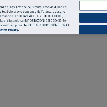
per te, chiamaci.
Numero Verde
800 810 810
.
Da cellulare e dall’estero
06 
ienza di navigazione dell’utente. I cookie di natura
 sito. Solo previo consenso dell’utente, possono
ie cliccando sul pulsante ACCETTA TUTTI I COOKIE,
ed eventi
Risorse utili
Supporto
tallare, cliccando su IMPOSTAZIONI DEI COOKIE. Se
o cliccando sul pulsante RIFIUTA I COOKIE NON TECNICI
ativa Privacy.