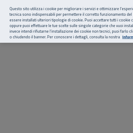
Siamo qui 
Vai al menu principale
Vai al contenuto principale
Vai al Footer
Questo sito utilizza i cookie per migliorare i servizi e ottimizzare l’esper
tecnica sono indispensabili per permettere il corretto funzionamento del
essere installati ulteriori tipologie di cookie. Puoi accettare tutti i cook
Home
Chi siamo
Storie, news 
SuperAbile - il Contact Center Inail per il mondo della disabilità
oppure puoi effettuare le tue scelte sulle singole categorie che vuoi ins
invece intendi rifiutarne l’installazione dei cookie non tecnici, puoi farl
o chiudendo il banner. Per conoscere i dettagli, consulta la nostra
Inform