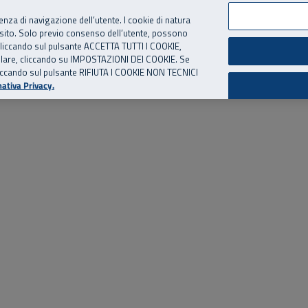
per te, chiamaci.
Numero Verde
800 810 810
.
Da cellulare e dall’estero
06 
ienza di navigazione dell’utente. I cookie di natura
 sito. Solo previo consenso dell’utente, possono
ie cliccando sul pulsante ACCETTA TUTTI I COOKIE,
ed eventi
Risorse utili
Supporto
tallare, cliccando su IMPOSTAZIONI DEI COOKIE. Se
o cliccando sul pulsante RIFIUTA I COOKIE NON TECNICI
ativa Privacy.