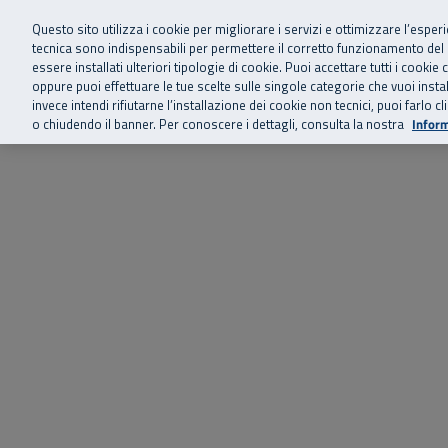
Siamo qui 
Vai al menu principale
Vai al contenuto principale
Vai al Footer
Questo sito utilizza i cookie per migliorare i servizi e ottimizzare l’esper
tecnica sono indispensabili per permettere il corretto funzionamento del
essere installati ulteriori tipologie di cookie. Puoi accettare tutti i cook
Home
Chi siamo
Storie, news 
SuperAbile - il Contact Center Inail per il mondo della disabilità
oppure puoi effettuare le tue scelte sulle singole categorie che vuoi ins
invece intendi rifiutarne l’installazione dei cookie non tecnici, puoi farl
o chiudendo il banner. Per conoscere i dettagli, consulta la nostra
Inform