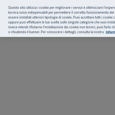
Siamo qui 
Vai al menu principale
Vai al contenuto principale
Vai al Footer
Questo sito utilizza i cookie per migliorare i servizi e ottimizzare l’esper
tecnica sono indispensabili per permettere il corretto funzionamento del
essere installati ulteriori tipologie di cookie. Puoi accettare tutti i cook
Home
Chi siamo
Storie, news 
SuperAbile - il Contact Center Inail per il mondo della disabilità
oppure puoi effettuare le tue scelte sulle singole categorie che vuoi ins
invece intendi rifiutarne l’installazione dei cookie non tecnici, puoi farl
o chiudendo il banner. Per conoscere i dettagli, consulta la nostra
Inform