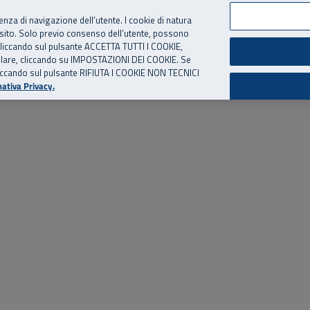
per te, chiamaci.
Numero Verde
800 810 810
.
Da cellulare e dall’estero
06 
ienza di navigazione dell’utente. I cookie di natura
 sito. Solo previo consenso dell’utente, possono
ie cliccando sul pulsante ACCETTA TUTTI I COOKIE,
ed eventi
Risorse utili
Supporto
tallare, cliccando su IMPOSTAZIONI DEI COOKIE. Se
o cliccando sul pulsante RIFIUTA I COOKIE NON TECNICI
ativa Privacy.