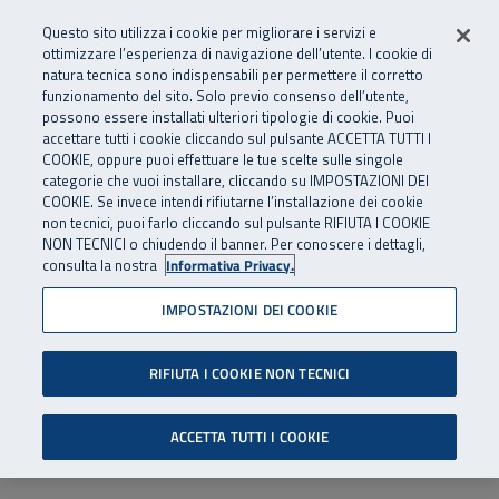
Numero Verde
800 810 810
.
Vai al menu principale
Vai al contenuto principale
Vai al Footer
Questo sito utilizza i cookie per migliorare i servizi e
Da cellulare e dall’estero
06 45539607
ottimizzare l’esperienza di navigazione dell’utente. I cookie di
natura tecnica sono indispensabili per permettere il corretto
funzionamento del sito. Solo previo consenso dell’utente,
Apri cerca
Apr
SuperAbile - il Contact Center Inail per il mondo della disabilità
possono essere installati ulteriori tipologie di cookie. Puoi
Navigazione principale
accettare tutti i cookie cliccando sul pulsante ACCETTA TUTTI I
COOKIE, oppure puoi effettuare le tue scelte sulle singole
categorie che vuoi installare, cliccando su IMPOSTAZIONI DEI
COOKIE. Se invece intendi rifiutarne l’installazione dei cookie
non tecnici, puoi farlo cliccando sul pulsante RIFIUTA I COOKIE
NON TECNICI o chiudendo il banner. Per conoscere i dettagli,
consulta la nostra
Informativa Privacy.
IMPOSTAZIONI DEI COOKIE
RIFIUTA I COOKIE NON TECNICI
ACCETTA TUTTI I COOKIE