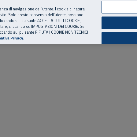
per te, chiamaci.
Numero Verde
800 810 810
.
Da cellulare e dall’estero
06 
ienza di navigazione dell’utente. I cookie di natura
 sito. Solo previo consenso dell’utente, possono
ie cliccando sul pulsante ACCETTA TUTTI I COOKIE,
ed eventi
Risorse utili
Supporto
tallare, cliccando su IMPOSTAZIONI DEI COOKIE. Se
o cliccando sul pulsante RIFIUTA I COOKIE NON TECNICI
ativa Privacy.