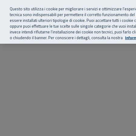
Siamo qui 
Vai al menu principale
Vai al contenuto principale
Vai al Footer
Questo sito utilizza i cookie per migliorare i servizi e ottimizzare l’esper
tecnica sono indispensabili per permettere il corretto funzionamento del
essere installati ulteriori tipologie di cookie. Puoi accettare tutti i cook
Home
Chi siamo
Storie, news 
SuperAbile - il Contact Center Inail per il mondo della disabilità
oppure puoi effettuare le tue scelte sulle singole categorie che vuoi ins
invece intendi rifiutarne l’installazione dei cookie non tecnici, puoi farl
o chiudendo il banner. Per conoscere i dettagli, consulta la nostra
Inform