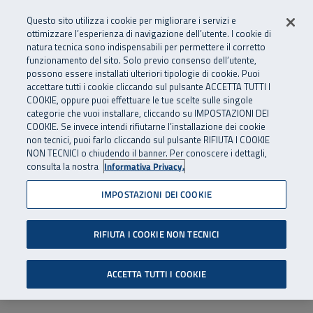
Numero Verde
800 810 810
.
Vai al menu principale
Vai al contenuto principale
Vai al Footer
Questo sito utilizza i cookie per migliorare i servizi e
Da cellulare e dall’estero
06 45539607
ottimizzare l’esperienza di navigazione dell’utente. I cookie di
natura tecnica sono indispensabili per permettere il corretto
funzionamento del sito. Solo previo consenso dell’utente,
Apri cerca
Apr
SuperAbile - il Contact Center Inail per il mondo della disabilità
possono essere installati ulteriori tipologie di cookie. Puoi
Navigazione principale
accettare tutti i cookie cliccando sul pulsante ACCETTA TUTTI I
COOKIE, oppure puoi effettuare le tue scelte sulle singole
categorie che vuoi installare, cliccando su IMPOSTAZIONI DEI
COOKIE. Se invece intendi rifiutarne l’installazione dei cookie
non tecnici, puoi farlo cliccando sul pulsante RIFIUTA I COOKIE
NON TECNICI o chiudendo il banner. Per conoscere i dettagli,
consulta la nostra
Informativa Privacy.
IMPOSTAZIONI DEI COOKIE
RIFIUTA I COOKIE NON TECNICI
ACCETTA TUTTI I COOKIE