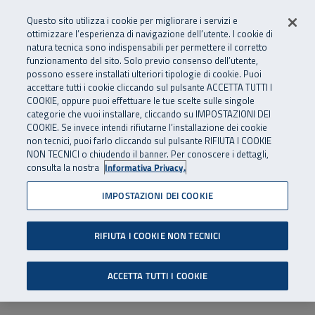
Numero Verde
800 810 810
.
Vai al menu principale
Vai al contenuto principale
Vai al Footer
Questo sito utilizza i cookie per migliorare i servizi e
Da cellulare e dall’estero
06 45539607
ottimizzare l’esperienza di navigazione dell’utente. I cookie di
natura tecnica sono indispensabili per permettere il corretto
funzionamento del sito. Solo previo consenso dell’utente,
Apri cerca
Apr
SuperAbile - il Contact Center Inail per il mondo della disabilità
possono essere installati ulteriori tipologie di cookie. Puoi
Navigazione principale
accettare tutti i cookie cliccando sul pulsante ACCETTA TUTTI I
COOKIE, oppure puoi effettuare le tue scelte sulle singole
categorie che vuoi installare, cliccando su IMPOSTAZIONI DEI
COOKIE. Se invece intendi rifiutarne l’installazione dei cookie
non tecnici, puoi farlo cliccando sul pulsante RIFIUTA I COOKIE
NON TECNICI o chiudendo il banner. Per conoscere i dettagli,
consulta la nostra
Informativa Privacy.
IMPOSTAZIONI DEI COOKIE
RIFIUTA I COOKIE NON TECNICI
ACCETTA TUTTI I COOKIE