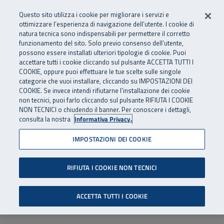
Numero Verde
800 810 810
.
Vai al menu principale
Vai al contenuto principale
Vai al Footer
Questo sito utilizza i cookie per migliorare i servizi e
Da cellulare e dall’estero
06 45539607
ottimizzare l’esperienza di navigazione dell’utente. I cookie di
natura tecnica sono indispensabili per permettere il corretto
funzionamento del sito. Solo previo consenso dell’utente,
Apri cerca
Apr
SuperAbile - il Contact Center Inail per il mondo della disabilità
possono essere installati ulteriori tipologie di cookie. Puoi
Navigazione principale
accettare tutti i cookie cliccando sul pulsante ACCETTA TUTTI I
COOKIE, oppure puoi effettuare le tue scelte sulle singole
categorie che vuoi installare, cliccando su IMPOSTAZIONI DEI
COOKIE. Se invece intendi rifiutarne l’installazione dei cookie
non tecnici, puoi farlo cliccando sul pulsante RIFIUTA I COOKIE
NON TECNICI o chiudendo il banner. Per conoscere i dettagli,
consulta la nostra
Informativa Privacy.
IMPOSTAZIONI DEI COOKIE
RIFIUTA I COOKIE NON TECNICI
ACCETTA TUTTI I COOKIE