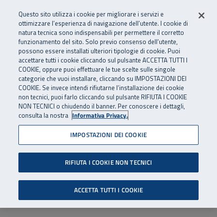
Numero Verde
800 810 810
.
Vai al menu principale
Vai al contenuto principale
Vai al Footer
Questo sito utilizza i cookie per migliorare i servizi e
Da cellulare e dall’estero
06 45539607
ottimizzare l’esperienza di navigazione dell’utente. I cookie di
natura tecnica sono indispensabili per permettere il corretto
funzionamento del sito. Solo previo consenso dell’utente,
Apri cerca
Apr
SuperAbile - il Contact Center Inail per il mondo della disabilità
possono essere installati ulteriori tipologie di cookie. Puoi
Navigazione principale
accettare tutti i cookie cliccando sul pulsante ACCETTA TUTTI I
COOKIE, oppure puoi effettuare le tue scelte sulle singole
categorie che vuoi installare, cliccando su IMPOSTAZIONI DEI
COOKIE. Se invece intendi rifiutarne l’installazione dei cookie
non tecnici, puoi farlo cliccando sul pulsante RIFIUTA I COOKIE
NON TECNICI o chiudendo il banner. Per conoscere i dettagli,
consulta la nostra
Informativa Privacy.
IMPOSTAZIONI DEI COOKIE
RIFIUTA I COOKIE NON TECNICI
ACCETTA TUTTI I COOKIE