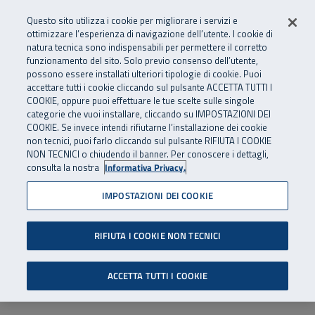
Numero Verde
800 810 810
.
Vai al menu principale
Vai al contenuto principale
Vai al Footer
Questo sito utilizza i cookie per migliorare i servizi e
Da cellulare e dall’estero
06 45539607
ottimizzare l’esperienza di navigazione dell’utente. I cookie di
natura tecnica sono indispensabili per permettere il corretto
funzionamento del sito. Solo previo consenso dell’utente,
Apri cerca
Apr
SuperAbile - il Contact Center Inail per il mondo della disabilità
possono essere installati ulteriori tipologie di cookie. Puoi
Navigazione principale
accettare tutti i cookie cliccando sul pulsante ACCETTA TUTTI I
COOKIE, oppure puoi effettuare le tue scelte sulle singole
categorie che vuoi installare, cliccando su IMPOSTAZIONI DEI
COOKIE. Se invece intendi rifiutarne l’installazione dei cookie
non tecnici, puoi farlo cliccando sul pulsante RIFIUTA I COOKIE
NON TECNICI o chiudendo il banner. Per conoscere i dettagli,
consulta la nostra
Informativa Privacy.
IMPOSTAZIONI DEI COOKIE
RIFIUTA I COOKIE NON TECNICI
ACCETTA TUTTI I COOKIE