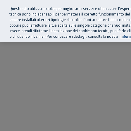
Siamo qui 
Vai al menu principale
Vai al contenuto principale
Vai al Footer
Questo sito utilizza i cookie per migliorare i servizi e ottimizzare l’esper
tecnica sono indispensabili per permettere il corretto funzionamento del
essere installati ulteriori tipologie di cookie. Puoi accettare tutti i cook
Home
Chi siamo
Storie, news 
SuperAbile - il Contact Center Inail per il mondo della disabilità
oppure puoi effettuare le tue scelte sulle singole categorie che vuoi ins
invece intendi rifiutarne l’installazione dei cookie non tecnici, puoi farl
o chiudendo il banner. Per conoscere i dettagli, consulta la nostra
Inform