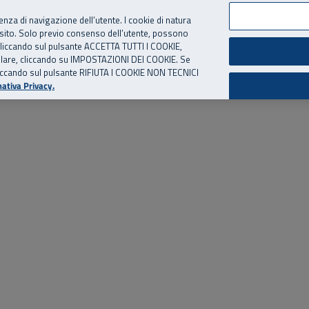
per te, chiamaci.
Numero Verde
800 810 810
.
Da cellulare e dall’estero
06 
ienza di navigazione dell’utente. I cookie di natura
 sito. Solo previo consenso dell’utente, possono
ie cliccando sul pulsante ACCETTA TUTTI I COOKIE,
ed eventi
Risorse utili
Supporto
tallare, cliccando su IMPOSTAZIONI DEI COOKIE. Se
o cliccando sul pulsante RIFIUTA I COOKIE NON TECNICI
ativa Privacy.