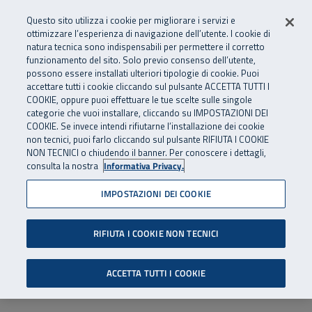
Numero Verde
800 810 810
.
Vai al menu principale
Vai al contenuto principale
Vai al Footer
Questo sito utilizza i cookie per migliorare i servizi e
Da cellulare e dall’estero
06 45539607
ottimizzare l’esperienza di navigazione dell’utente. I cookie di
natura tecnica sono indispensabili per permettere il corretto
funzionamento del sito. Solo previo consenso dell’utente,
Apri cerca
Apr
SuperAbile - il Contact Center Inail per il mondo della disabilità
possono essere installati ulteriori tipologie di cookie. Puoi
Navigazione principale
accettare tutti i cookie cliccando sul pulsante ACCETTA TUTTI I
COOKIE, oppure puoi effettuare le tue scelte sulle singole
categorie che vuoi installare, cliccando su IMPOSTAZIONI DEI
COOKIE. Se invece intendi rifiutarne l’installazione dei cookie
non tecnici, puoi farlo cliccando sul pulsante RIFIUTA I COOKIE
NON TECNICI o chiudendo il banner. Per conoscere i dettagli,
consulta la nostra
Informativa Privacy.
IMPOSTAZIONI DEI COOKIE
RIFIUTA I COOKIE NON TECNICI
ACCETTA TUTTI I COOKIE