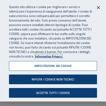
Numero Verde
800 810 810
.
Vai al menu principale
Vai al contenuto principale
Vai al Footer
Questo sito utilizza i cookie per migliorare i servizi e
Da cellulare e dall’estero
06 45539607
ottimizzare l’esperienza di navigazione dell’utente. I cookie di
natura tecnica sono indispensabili per permettere il corretto
funzionamento del sito. Solo previo consenso dell’utente,
Apri cerca
Apr
SuperAbile - il Contact Center Inail per il mondo della disabilità
possono essere installati ulteriori tipologie di cookie. Puoi
Navigazione principale
accettare tutti i cookie cliccando sul pulsante ACCETTA TUTTI I
COOKIE, oppure puoi effettuare le tue scelte sulle singole
categorie che vuoi installare, cliccando su IMPOSTAZIONI DEI
COOKIE. Se invece intendi rifiutarne l’installazione dei cookie
non tecnici, puoi farlo cliccando sul pulsante RIFIUTA I COOKIE
NON TECNICI o chiudendo il banner. Per conoscere i dettagli,
consulta la nostra
Informativa Privacy.
IMPOSTAZIONI DEI COOKIE
RIFIUTA I COOKIE NON TECNICI
ACCETTA TUTTI I COOKIE