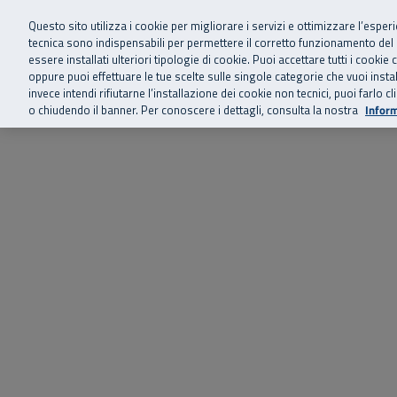
Siamo qui 
Vai al menu principale
Vai al contenuto principale
Vai al Footer
Questo sito utilizza i cookie per migliorare i servizi e ottimizzare l’esper
tecnica sono indispensabili per permettere il corretto funzionamento del
essere installati ulteriori tipologie di cookie. Puoi accettare tutti i cook
Home
Chi siamo
Storie, news 
SuperAbile - il Contact Center Inail per il mondo della disabilità
oppure puoi effettuare le tue scelte sulle singole categorie che vuoi ins
invece intendi rifiutarne l’installazione dei cookie non tecnici, puoi farl
o chiudendo il banner. Per conoscere i dettagli, consulta la nostra
Inform