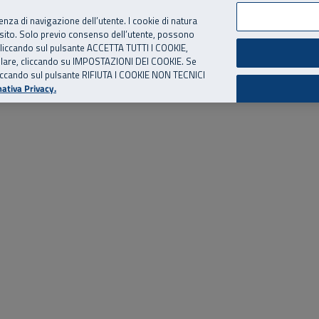
per te, chiamaci.
Numero Verde
800 810 810
.
Da cellulare e dall’estero
06 
ienza di navigazione dell’utente. I cookie di natura
 sito. Solo previo consenso dell’utente, possono
ie cliccando sul pulsante ACCETTA TUTTI I COOKIE,
ed eventi
Risorse utili
Supporto
tallare, cliccando su IMPOSTAZIONI DEI COOKIE. Se
o cliccando sul pulsante RIFIUTA I COOKIE NON TECNICI
ativa Privacy.