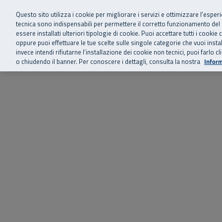
Siamo qui 
Vai al menu principale
Vai al contenuto principale
Vai al Footer
Questo sito utilizza i cookie per migliorare i servizi e ottimizzare l’esper
tecnica sono indispensabili per permettere il corretto funzionamento del
essere installati ulteriori tipologie di cookie. Puoi accettare tutti i cook
Home
Chi siamo
Storie, news 
SuperAbile - il Contact Center Inail per il mondo della disabilità
oppure puoi effettuare le tue scelte sulle singole categorie che vuoi ins
invece intendi rifiutarne l’installazione dei cookie non tecnici, puoi farl
o chiudendo il banner. Per conoscere i dettagli, consulta la nostra
Inform