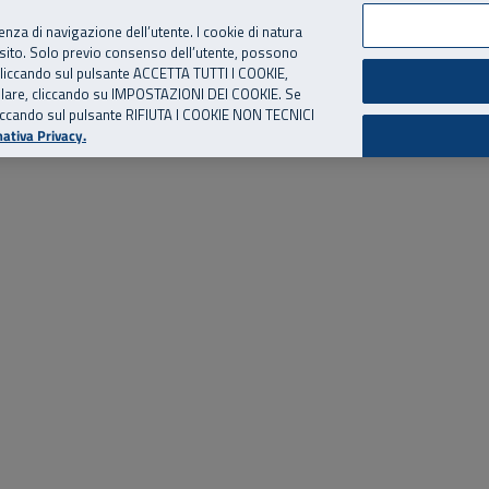
per te, chiamaci.
Numero Verde
800 810 810
.
Da cellulare e dall’estero
06 
ienza di navigazione dell’utente. I cookie di natura
 sito. Solo previo consenso dell’utente, possono
ie cliccando sul pulsante ACCETTA TUTTI I COOKIE,
ed eventi
Risorse utili
Supporto
tallare, cliccando su IMPOSTAZIONI DEI COOKIE. Se
o cliccando sul pulsante RIFIUTA I COOKIE NON TECNICI
ativa Privacy.