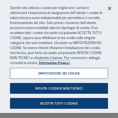
Numero Verde
800 810 810
.
Vai al menu principale
Vai al contenuto principale
Vai al Footer
Questo sito utilizza i cookie per migliorare i servizi e
Da cellulare e dall’estero
06 45539607
ottimizzare l’esperienza di navigazione dell’utente. I cookie di
natura tecnica sono indispensabili per permettere il corretto
funzionamento del sito. Solo previo consenso dell’utente,
Apri cerca
Apr
SuperAbile - il Contact Center Inail per il mondo della disabilità
possono essere installati ulteriori tipologie di cookie. Puoi
Navigazione principale
accettare tutti i cookie cliccando sul pulsante ACCETTA TUTTI I
COOKIE, oppure puoi effettuare le tue scelte sulle singole
categorie che vuoi installare, cliccando su IMPOSTAZIONI DEI
COOKIE. Se invece intendi rifiutarne l’installazione dei cookie
non tecnici, puoi farlo cliccando sul pulsante RIFIUTA I COOKIE
NON TECNICI o chiudendo il banner. Per conoscere i dettagli,
consulta la nostra
Informativa Privacy.
IMPOSTAZIONI DEI COOKIE
RIFIUTA I COOKIE NON TECNICI
ACCETTA TUTTI I COOKIE