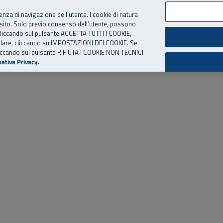
per te, chiamaci.
Numero Verde
800 810 810
.
Da cellulare e dall’estero
06 
ienza di navigazione dell’utente. I cookie di natura
 sito. Solo previo consenso dell’utente, possono
ie cliccando sul pulsante ACCETTA TUTTI I COOKIE,
ed eventi
Risorse utili
Supporto
tallare, cliccando su IMPOSTAZIONI DEI COOKIE. Se
o cliccando sul pulsante RIFIUTA I COOKIE NON TECNICI
ativa Privacy.