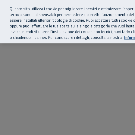
Siamo qui 
Vai al menu principale
Vai al contenuto principale
Vai al Footer
Questo sito utilizza i cookie per migliorare i servizi e ottimizzare l’esper
tecnica sono indispensabili per permettere il corretto funzionamento del
essere installati ulteriori tipologie di cookie. Puoi accettare tutti i cook
Home
Chi siamo
Storie, news 
SuperAbile - il Contact Center Inail per il mondo della disabilità
oppure puoi effettuare le tue scelte sulle singole categorie che vuoi ins
invece intendi rifiutarne l’installazione dei cookie non tecnici, puoi farl
o chiudendo il banner. Per conoscere i dettagli, consulta la nostra
Inform