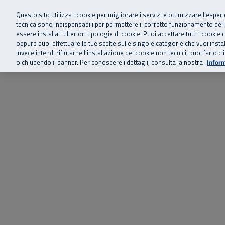
Siamo qui 
Vai al menu principale
Vai al contenuto principale
Vai al Footer
Questo sito utilizza i cookie per migliorare i servizi e ottimizzare l’esper
tecnica sono indispensabili per permettere il corretto funzionamento del
essere installati ulteriori tipologie di cookie. Puoi accettare tutti i cook
Home
Chi siamo
Storie, news 
SuperAbile - il Contact Center Inail per il mondo della disabilità
oppure puoi effettuare le tue scelte sulle singole categorie che vuoi ins
invece intendi rifiutarne l’installazione dei cookie non tecnici, puoi farl
o chiudendo il banner. Per conoscere i dettagli, consulta la nostra
Inform