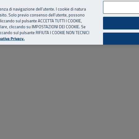
per te, chiamaci.
Numero Verde
800 810 810
.
Da cellulare e dall’estero
06 
ienza di navigazione dell’utente. I cookie di natura
 sito. Solo previo consenso dell’utente, possono
ie cliccando sul pulsante ACCETTA TUTTI I COOKIE,
ed eventi
Risorse utili
Supporto
tallare, cliccando su IMPOSTAZIONI DEI COOKIE. Se
o cliccando sul pulsante RIFIUTA I COOKIE NON TECNICI
ativa Privacy.