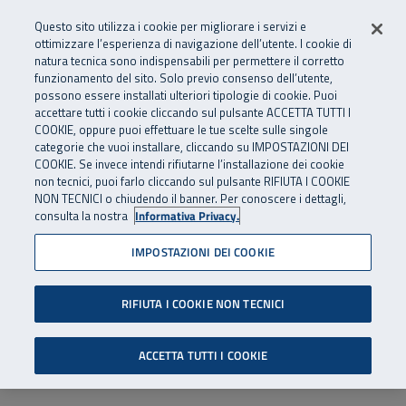
Numero Verde
800 810 810
.
Vai al menu principale
Vai al contenuto principale
Vai al Footer
Questo sito utilizza i cookie per migliorare i servizi e
Da cellulare e dall’estero
06 45539607
ottimizzare l’esperienza di navigazione dell’utente. I cookie di
natura tecnica sono indispensabili per permettere il corretto
funzionamento del sito. Solo previo consenso dell’utente,
Apri cerca
Apr
SuperAbile - il Contact Center Inail per il mondo della disabilità
possono essere installati ulteriori tipologie di cookie. Puoi
Navigazione principale
accettare tutti i cookie cliccando sul pulsante ACCETTA TUTTI I
COOKIE, oppure puoi effettuare le tue scelte sulle singole
categorie che vuoi installare, cliccando su IMPOSTAZIONI DEI
COOKIE. Se invece intendi rifiutarne l’installazione dei cookie
non tecnici, puoi farlo cliccando sul pulsante RIFIUTA I COOKIE
NON TECNICI o chiudendo il banner. Per conoscere i dettagli,
consulta la nostra
Informativa Privacy.
IMPOSTAZIONI DEI COOKIE
RIFIUTA I COOKIE NON TECNICI
ACCETTA TUTTI I COOKIE