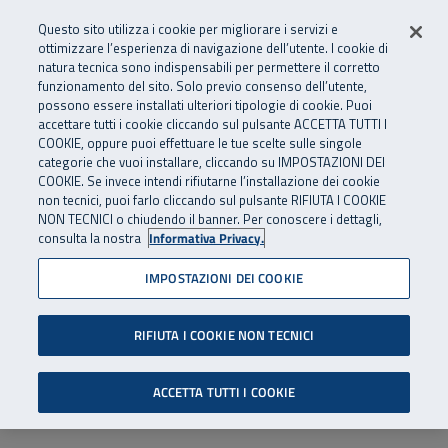
Numero Verde
800 810 810
.
Vai al menu principale
Vai al contenuto principale
Vai al Footer
Questo sito utilizza i cookie per migliorare i servizi e
Da cellulare e dall’estero
06 45539607
ottimizzare l’esperienza di navigazione dell’utente. I cookie di
natura tecnica sono indispensabili per permettere il corretto
funzionamento del sito. Solo previo consenso dell’utente,
Apri cerca
Apr
SuperAbile - il Contact Center Inail per il mondo della disabilità
possono essere installati ulteriori tipologie di cookie. Puoi
Navigazione principale
accettare tutti i cookie cliccando sul pulsante ACCETTA TUTTI I
COOKIE, oppure puoi effettuare le tue scelte sulle singole
categorie che vuoi installare, cliccando su IMPOSTAZIONI DEI
COOKIE. Se invece intendi rifiutarne l’installazione dei cookie
non tecnici, puoi farlo cliccando sul pulsante RIFIUTA I COOKIE
NON TECNICI o chiudendo il banner. Per conoscere i dettagli,
consulta la nostra
Informativa Privacy.
IMPOSTAZIONI DEI COOKIE
RIFIUTA I COOKIE NON TECNICI
ACCETTA TUTTI I COOKIE